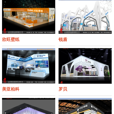
欣旺壁纸
锐盾
美亚柏科
罗贝